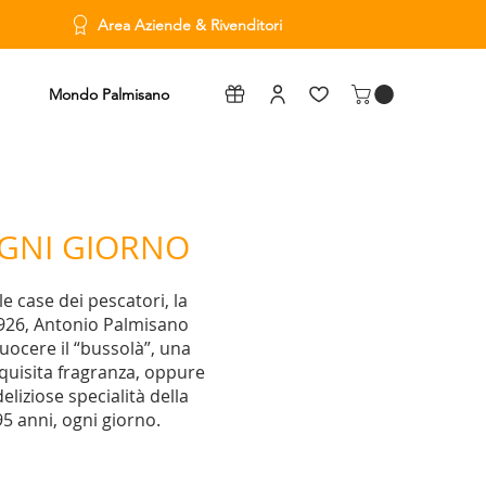
Area Aziende & Rivenditori
Mondo Palmisano
OGNI GIORNO
le case dei pescatori, la
l 1926, Antonio Palmisano
ocere il “bussolà”, una
squisita fragranza, oppure
eliziose specialità della
5 anni, ogni giorno.