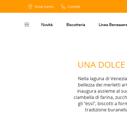
Dove siamo
Contatti
Novità
Biscotteria
Linea Benesser
UNA DOLCE 
Nella laguna di Venezia,
bellezza dei merletti ar
inaugura assieme al su
ciambella di farina, zucc
gli “essi”, biscotti a f
tradizione buranell