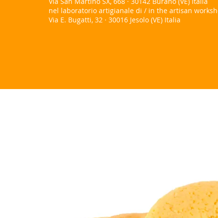
Via San Martino SX, 668 · 30142 Burano (VE) Italia
nel laboratorio artigianale di / in the artisan works
Via E. Bugatti, 32 · 30016 Jesolo (VE) Italia