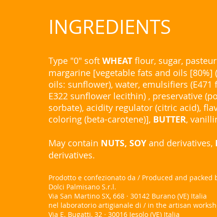
INGREDIENTS
Type "0" soft
WHEAT
flour, sugar, pasteu
margarine [vegetable fats and oils [80%] (
oils: sunflower), water, emulsifiers (E471
E322 sunflower lecithin) , preservative (
sorbate), acidity regulator (citric acid), fl
coloring (beta-carotene)],
BUTTER
, vanill
May contain
NUTS, SOY
and derivatives,
derivatives.
Prodotto e confezionato da / Produced and packed 
Dolci Palmisano S.r.l.
Via San Martino SX, 668 · 30142 Burano (VE) Italia
nel laboratorio artigianale di / in the artisan works
Via E. Bugatti, 32 · 30016 Jesolo (VE) Italia