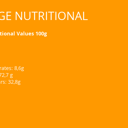
GE NUTRITIONAL
tional Values 100g
ates: 8,6g
72,7 g
rs: 32,8g