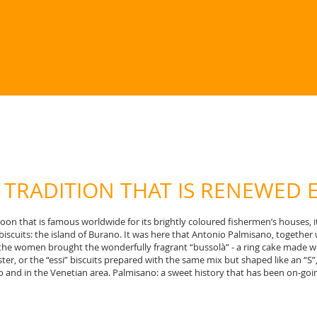
 TRADITION THAT IS RENEWED 
agoon that is famous worldwide for its brightly coloured fishermen’s houses,
d biscuits: the island of Burano. It was here that Antonio Palmisano, together 
the women brought the wonderfully fragrant “bussolà” - a ring cake made wit
ter, or the “essi” biscuits prepared with the same mix but shaped like an “S”,
 and in the Venetian area. Palmisano: a sweet history that has been on-going,