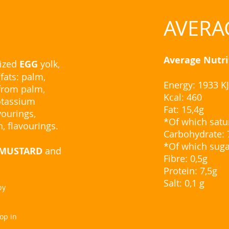
AVERA
Average Nutri
rized
EGG
yolk,
fats: palm,
Energy: 1933 KJ
 from palm,
Kcal: 460
potassium
Fat: 15,4g
avourings,
*Of which satur
in, flavourings.
Carbohydrate: 
*Of which suga
MUSTARD
and
Fibre: 0,5g
Protein: 7,5g
Salt: 0,1 g
by
hop in