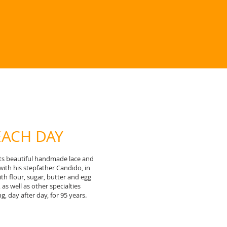
EACH DAY
 its beautiful handmade lace and
with his stepfather Candido, in
h flour, sugar, butter and egg
 as well as other specialties
 day after day, for 95 years.