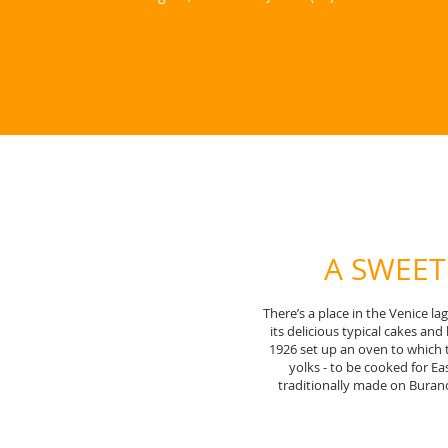
A SWEET
There’s a place in the Venice l
its delicious typical cakes an
1926 set up an oven to which 
yolks - to be cooked for Eas
traditionally made on Burano