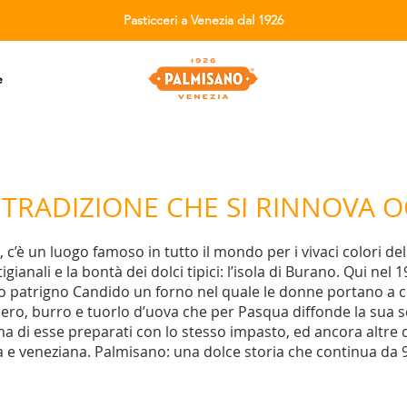
Pasticceri a Venezia dal 1926
e
TRADIZIONE CHE SI RINNOVA 
 c’è un luogo famoso in tutto il mondo per i vivaci colori del
tigianali e la bontà dei dolci tipici: l’isola di Burano. Qui ne
o patrigno Candido un forno nel quale le donne portano a cu
hero, burro e tuorlo d’uova che per Pasqua diffonde la sua 
orma di esse preparati con lo stesso impasto, ed ancora altre d
a e veneziana. Palmisano: una dolce storia che continua da 9