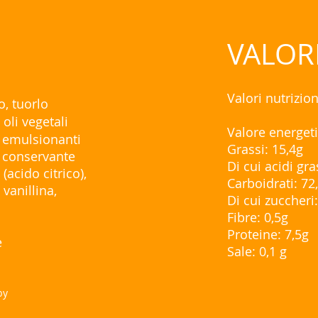
VALOR
Valori nutrizio
o, tuorlo
oli vegetali
Valore energeti
a, emulsionanti
Grassi: 15,4g
, conservante
Di cui acidi gra
(acido citrico),
Carboidrati: 72
, vanillina,
Di cui zuccheri
Fibre: 0,5g
Proteine: 7,5g
e
Sale: 0,1 g
by