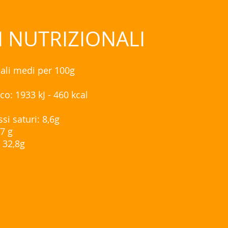
I NUTRIZIONALI
nali medi per 100g
co: 1933 kJ - 460 kcal
ssi saturi: 8,6g
,7 g
: 32,8g