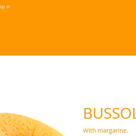
hop in
BUSSOL
With margarine.