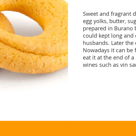
Sweet and fragrant 
egg yolks, butter, su
prepared in Burano 
could kept long and c
husbands. Later the
Nowadays it can be 
eat it at the end of 
wines such as vin sa