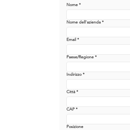
Nome
*
Nome dell'azienda
*
Email
*
Paese/Regione
*
Indirizzo su più righe
Indirizzo
*
Città
*
CAP
*
Posizione