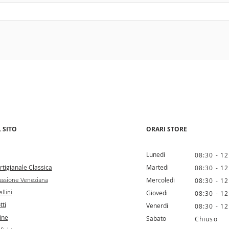
 SITO
ORARI STORE
Lunedi
08:30 - 12
tigianale Classica
Martedi
08:30 - 12
ssione Veneziana
Mercoledi
08:30 - 12
llini
Giovedi
08:30 - 12
tti
Venerdi
08:30 - 12
ine
Sabato
Chiuso