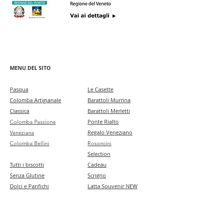
MENU DEL SITO
Pa
squa
Le Casette
Colomba Artigianale
Barattoli Murrina
Classica
Barattoli Merletti
Ponte Rialto
Colomba Passione
Regalo Veneziano
Veneziana
Colomba Bellini
Rosoncini
Selection
Tutti i biscotti
Cadeau
Senza Glutine
Scrigno
Dolci e Panfichi
Latta Souvenir NEW