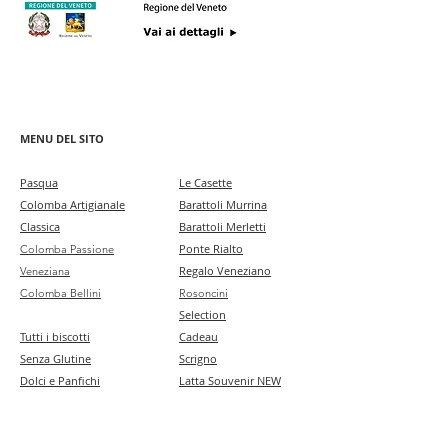
MENU DEL SITO
Pa
squa
Le Casette
Colomba Artigianale
Barattoli Murrina
Classica
Barattoli Merletti
Ponte Rialto
Colomba Passione
Regalo Veneziano
Veneziana
Colomba Bellini
Rosoncini
Selection
Tutti i biscotti
Cadeau
Senza Glutine
Scrigno
Dolci e Panfichi
Latta Souvenir NEW