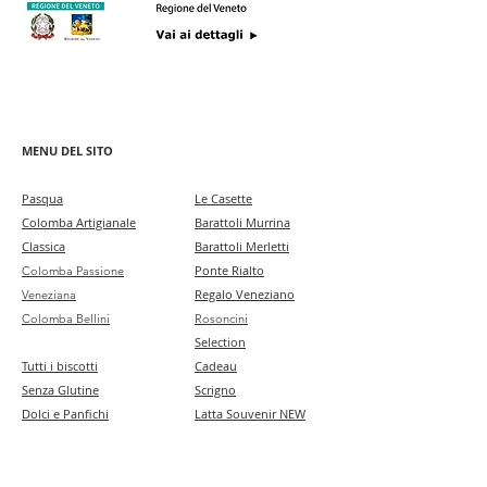
MENU DEL SITO
Pa
squa
Le Casette
Colomba Artigianale
Barattoli Murrina
Classica
Barattoli Merletti
Ponte Rialto
Colomba Passione
Regalo Veneziano
Veneziana
Colomba Bellini
Rosoncini
Selection
Tutti i biscotti
Cadeau
Senza Glutine
Scrigno
Dolci e Panfichi
Latta Souvenir NEW