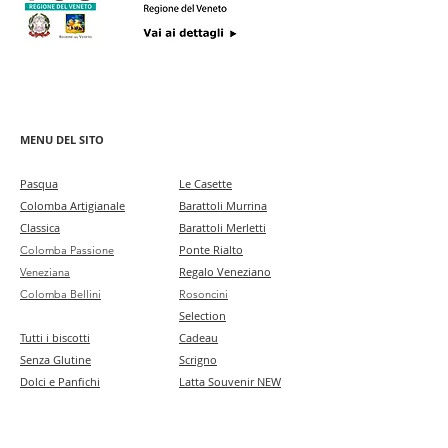
MENU DEL SITO
Pa
squa
Le Casette
Colomba Artigianale
Barattoli Murrina
Classica
Barattoli Merletti
Ponte Rialto
Colomba Passione
Regalo Veneziano
Veneziana
Colomba Bellini
Rosoncini
Selection
Tutti i biscotti
Cadeau
Senza Glutine
Scrigno
Dolci e Panfichi
Latta Souvenir NEW