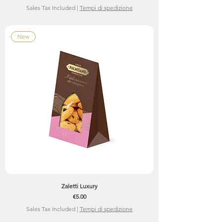
Sales Tax Included
|
Tempi di spedizione
New
Zaletti Luxury
Price
€5.00
Sales Tax Included
|
Tempi di spedizione