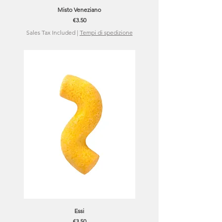
Misto Veneziano
Price
€3.50
Sales Tax Included
|
Tempi di spedizione
Essi
Price
€3.50