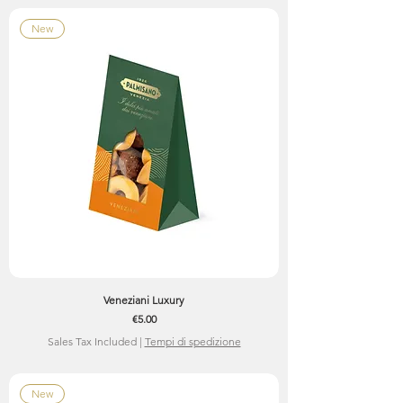
New
Veneziani Luxury
Price
€5.00
Sales Tax Included
|
Tempi di spedizione
New