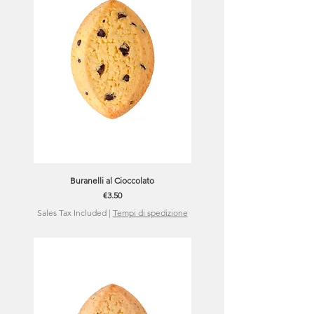
Buranelli al Cioccolato
Price
€3.50
Sales Tax Included
|
Tempi di spedizione