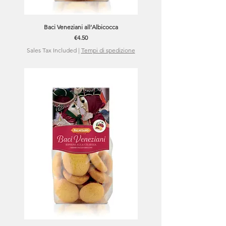
Baci Veneziani all’Albicocca
Price
€4.50
Sales Tax Included
|
Tempi di spedizione