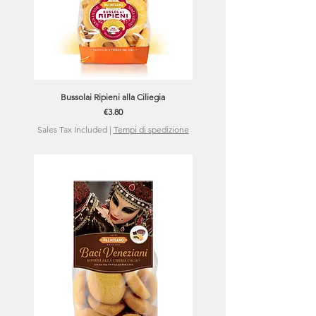
Bussolai Ripieni alla Ciliegia
Price
€3.80
Sales Tax Included
|
Tempi di spedizione