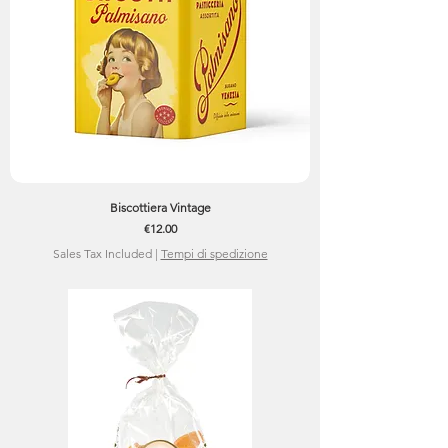
Biscottiera Vintage
Price
€12.00
Sales Tax Included
|
Tempi di spedizione