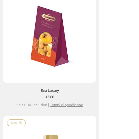
Essi Luxury
Price
€5.00
Sales Tax Included
|
Tempi di spedizione
Novità