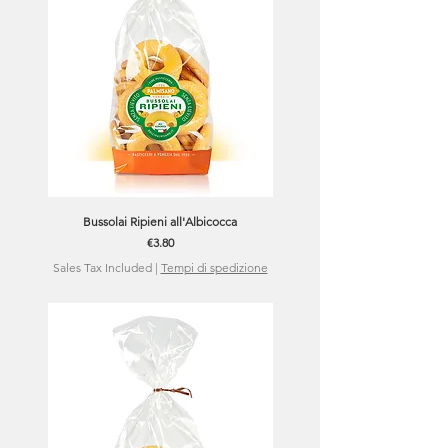
Bussolai Ripieni all'Albicocca
Price
€3.80
Sales Tax Included
|
Tempi di spedizione