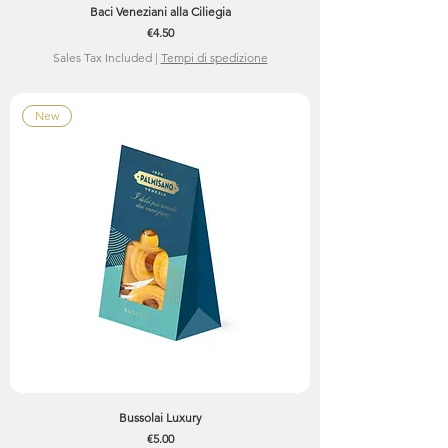
Baci Veneziani alla Ciliegia
Price
€4.50
Sales Tax Included
|
Tempi di spedizione
New
Bussolai Luxury
Price
€5.00