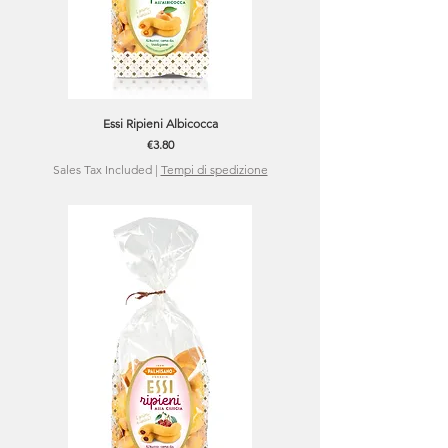
Essi Ripieni Albicocca
Price
€3.80
Sales Tax Included
|
Tempi di spedizione