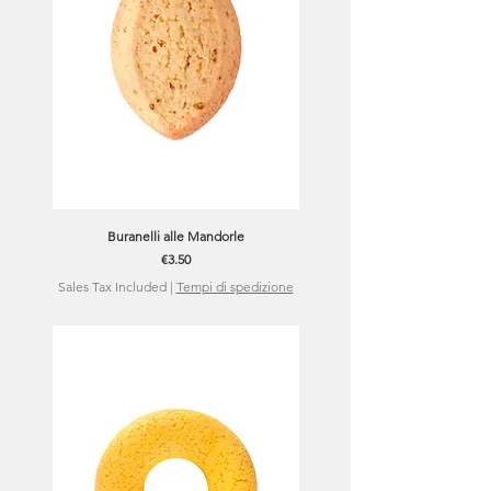
Buranelli alle Mandorle
Price
€3.50
Sales Tax Included
|
Tempi di spedizione