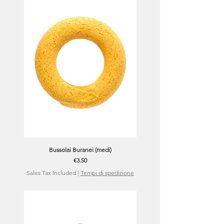
Bussolai Buranei (medi)
Price
€3.50
Sales Tax Included
|
Tempi di spedizione