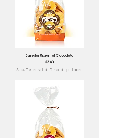
Bussolai Ripieni al Cioccolato
Price
€3.80
Sales Tax Included
|
Tempi di spedizione