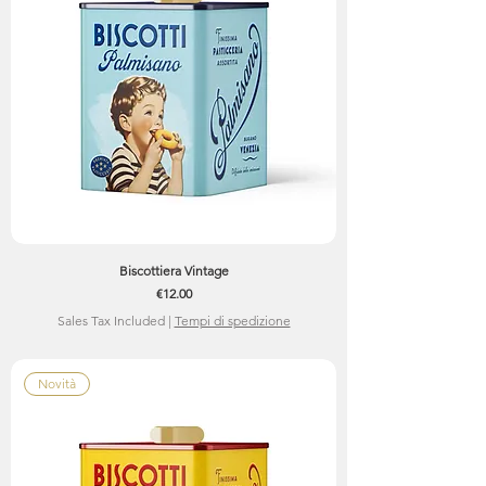
Biscottiera Vintage
Price
€12.00
Sales Tax Included
|
Tempi di spedizione
Novità