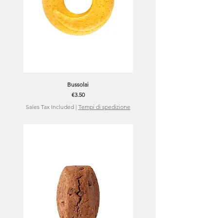
Bussolai
Price
€3.50
Sales Tax Included
|
Tempi di spedizione