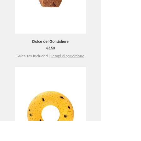
Dolce del Gondoliere
Price
€3.50
Sales Tax Included
|
Tempi di spedizione