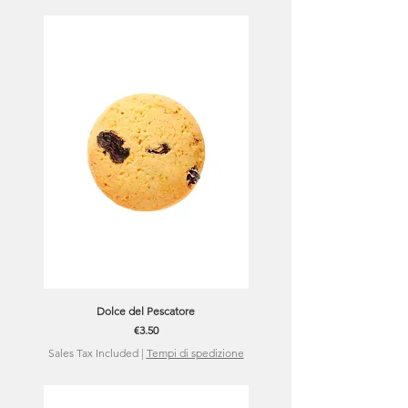
Dolce del Pescatore
Price
€3.50
Sales Tax Included
|
Tempi di spedizione