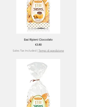
Essi Ripieni Cioccolato
Price
€3.80
Sales Tax Included
|
Tempi di spedizione