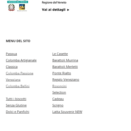
MENU DEL SITO
Pa
squa
Le Casette
Colomba Artigianale
Barattoli Murrina
Classica
Barattoli Merletti
Ponte Rialto
Colomba Passione
Regalo Veneziano
Veneziana
Colomba Bellini
Rosoncini
Selection
Tutti i biscotti
Cadeau
Senza Glutine
Scrigno
Dolci e Panfichi
Latta Souvenir NEW