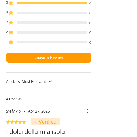
5
4
4
0
3
0
2
0
1
0
Leave a Review
All stars, Most Relevant
4 reviews
Stefy Vio
•
Apr 27, 2025
Verified
Rated 5 out of 5 stars.
I dolci della mia isola