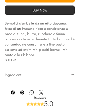
Buy Now
Semplici ciambelle da un etto ciascuna,
fatte di un impasto ricco e consistente a
base di tuorli, burro, zucchero e farina.
Si possono trovare durante tutto l’anno ed è
consuetudine consumarle a fine pasto
assieme ad ottimi vini passiti (come il vin
santo e lo zibibbo).
500 GR.
Ingredienti
Farina di
grano
tenero tipo “0”,
zucchero, tuorlo d’
uovo
pastorizzato,
burro
(13%), sciroppo di glucosio,
Reviews
5.0
vanillina, aromi.
Rated 5 out of 5 stars.