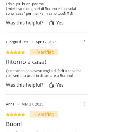
I dolci più buoni per me.
I miei erano originari di Burano e I bussolai
sono "casa" per me. Palmisano top🔝🔝🔝
Was this helpful?
Yes
Giorgio d’Este
•
Apr 12, 2025
Verified
Rated 5 out of 5 stars.
Ritorno a casa!
Quest’anno non avevo voglia di farli a casa ma
così sembra proprio di tornare a Burano!
Was this helpful?
Yes
Anna
•
Mar 27, 2025
Verified
Rated 5 out of 5 stars.
Buoni