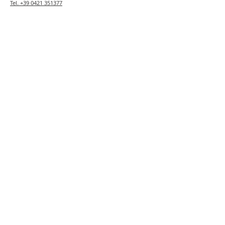
Tel.
+39 0421 351377
Fax.
+39 0421 359484
Mail:
info@dolcipalmisano.it
MENU DEL SITO
Pa
squa
Le Casette
Colomba Artigianale
Barattoli Murrina
Classica
Barattoli Merletti
Ponte Rialto
Colomba Passione
Regalo Veneziano
Veneziana
Colomba Bellini
Rosoncini