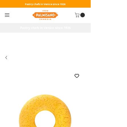
Pastry chefs in Venice since 1926
Pastry chefs in Venice since 1926