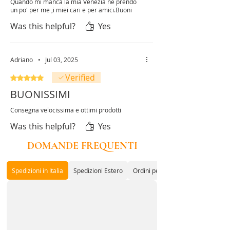
Quando mi manca la mia Venezia ne prendo
un po' per me ,i miei cari e per amici.Buoni
Was this helpful?
Yes
Adriano
•
Jul 03, 2025
Verified
Rated 5 out of 5 stars.
BUONISSIMI
Consegna velocissima e ottimi prodotti
Was this helpful?
Yes
DOMANDE FREQUENTI
Spedizioni in Italia
Spedizioni Estero
Ordini per Associazioni o Enti con