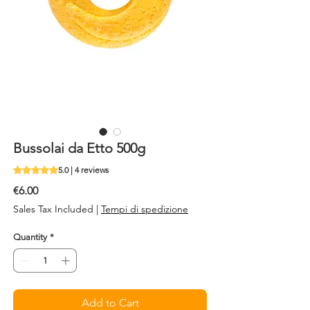
Bussolai da Etto 500g
Rating is 5.0 out of five stars based on 4 reviews
5.0 | 4 reviews
Price
€6.00
Sales Tax Included
|
Tempi di spedizione
Quantity
*
Add to Cart