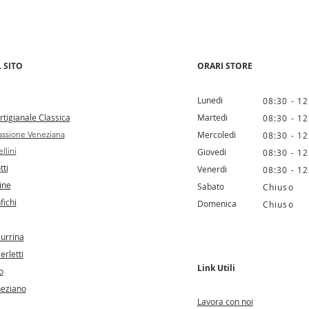
 SITO
ORARI STORE
Lunedi
08:30 - 12
tigianale Classica
Martedi
08:30 - 12
ssione Veneziana
Mercoledi
08:30 - 12
llini
Giovedi
08:30 - 12
tti
Venerdi
08:30 - 12
ine
Sabato
Chiuso
fichi
Domenica
Chiuso
Murrina
erletti
Link Utili
o
neziano
Lavora con noi