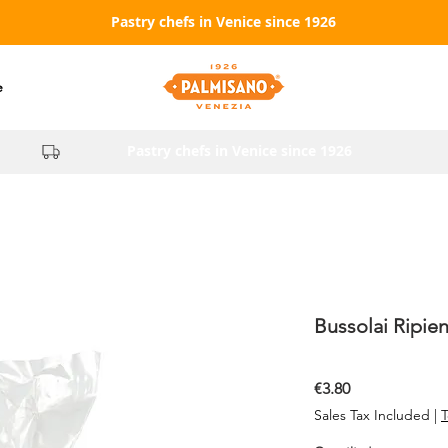
Pastry chefs in Venice since 1926
e
Pastry chefs in Venice since 1926
Bussolai Ripieni
Price
€3.80
Sales Tax Included
|
T