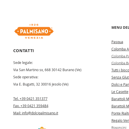
MENU DEL
Pa
squa
Colomba Ar
CONTATTI
Colomba Pa
Sede legale:
Colomba Be
Via San Martino sx, 668 30142 Burano (Ve)
Tutti i bisco
Sede operativa:
Senza Glut
Via E. Bugatti, 32 30016 Jesolo (Ve)
Dolci e Pan
Le Casette
Tel. +39 0421 351377
Barattoli 
Fax. +39 0421 359484
Barattoli M
Mail:
info@dolcipalmisano.it
Ponte Rialt
Regalo Ve
Rosoncini