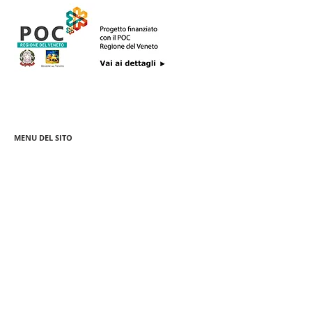
MENU DEL SITO
Pa
squa
Le Casette
Colomba Artigianale
Barattoli Murrina
Classica
Barattoli Merletti
Ponte Rialto
Colomba Passione
Regalo Veneziano
Veneziana
Colomba Bellini
Rosoncini
Selection
Tutti i biscotti
Cadeau
Senza Glutine
Scrigno
Dolci e Panfichi
Latta Souvenir NEW