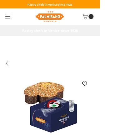
Pastry chefs in Venice since 1926
Pastry chefs in Venice since 1926