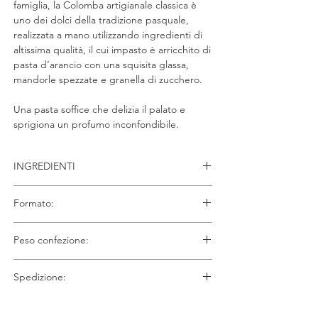
famiglia, la Colomba artigianale classica è
uno dei dolci della tradizione pasquale,
realizzata a mano utilizzando ingredienti di
altissima qualità, il cui impasto è arricchito di
pasta d’arancio con una squisita glassa,
mandorle spezzate e granella di zucchero.
Una pasta soffice che delizia il palato e
sprigiona un profumo inconfondibile.
INGREDIENTI
Farina di grano tenero
, pera a cubetti [pera,
Formato:
sciroppo di glucosio-fruttosio, zucchero,
acidificante (E330)], acqua,
burro
, tuorlo
750 gr
d’
uovo
pastorizzato, lievito madre di
farina
Peso confezione:
di grano tenero tipo “0”, farina di grano
Il peso totale della confezione Latta è di
tenero tipo “0”, zucchero, sciroppo di
Spedizione:
circa 1kg
glucosio, emulsionante
(E471), sale,
latte
scremato in polvere,
LA SPEDIZIONE DEI PRODOTTI DEDICATI
destrosio, vanillina, aromi, lievito di birra.