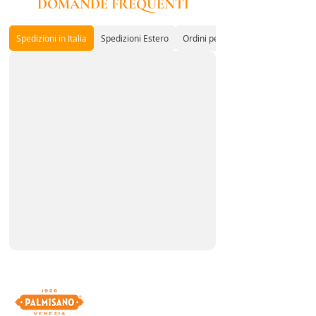
DOMANDE FREQUENTI
CONSERVANTI.
Spedizioni in Italia
Spedizioni Estero
Ordini per Associazioni o Enti con