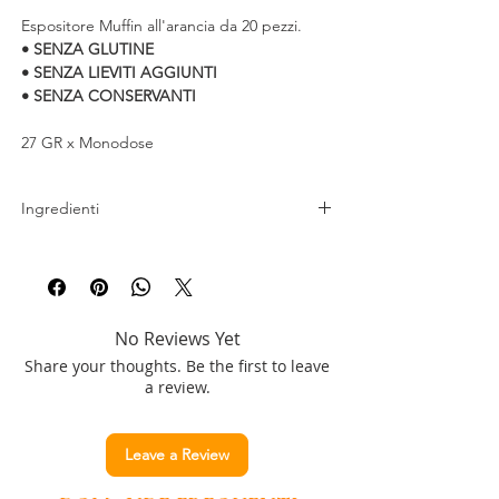
Espositore Muffin all'arancia da 20 pezzi.
• SENZA GLUTINE
• SENZA LIEVITI AGGIUNTI
• SENZA CONSERVANTI
27 GR x Monodose
Ingredienti
Edulcorante: maltitolo,
uova
pastorizzate,
olio extravergine di oliva (12%), miscela
proteica (proteine di
soia
, proteine del siero
di
latte
, proteine del
latte
), granella
No Reviews Yet
di
nocciole
(10%), umettante: sorbitolo, fibra
Share your thoughts. Be the first to leave
di pisello, acqua, cacao (4%), agenti
a review.
lievitanti: pirofosfato acido di sodio,
carbonato acido di sodio, aromi, vanillina,
conservante: acido sorbico.
Leave a Review
PRODOTTO DIETETICO SENZA GLUTINE,
SENZA LIEVITI AGGIUNTI, SENZA