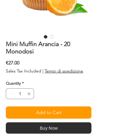
Mini Muffin Arancia - 20
Monodosi
Price
€27.00
Sales Tax Included
|
Tempi di spedizione
Quantity
*
Add to Cart
Buy Now