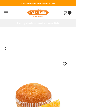
Pastry chefs in Venice since 1926
Pastry chefs in Venice since 1926