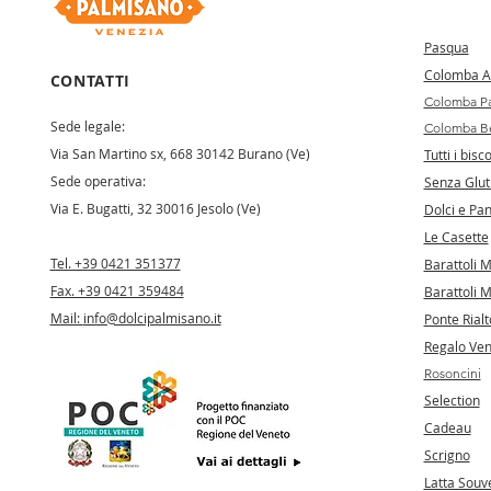
Pa
squa
Colomba Ar
CONTATTI
Colomba Pa
Sede legale:
Colomba Be
Via San Martino sx, 668 30142 Burano (Ve)
Tutti i bisco
Sede operativa:
Senza Glut
Via E. Bugatti, 32 30016 Jesolo (Ve)
Dolci e Pan
Le Casette
Tel. +39 0421 351377
Barattoli 
Fax. +39 0421 359484
Barattoli M
Mail:
info@dolcipalmisano.it
Ponte Rialt
Regalo Ve
Rosoncini
Selection
Cadeau
Scrigno
Latta Souv