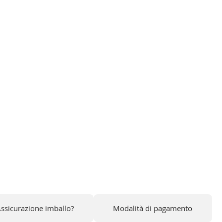
CO SENZA GLUTINE, SENZA
 SENZA CONSERVANTI.
'Assicurazione imballo?
Modalità di pagamento