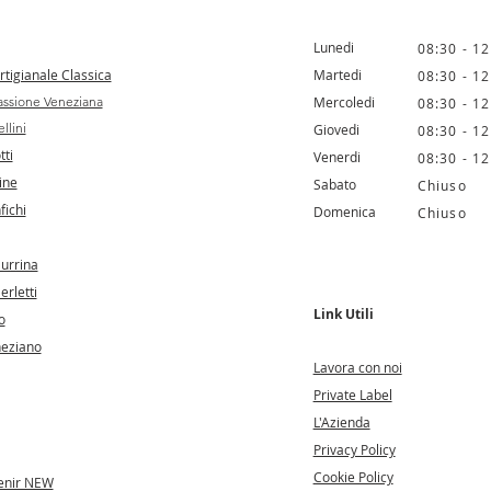
Lunedi
08:30 - 12
tigianale Classica
Martedi
08:30 - 12
ssione Veneziana
Mercoledi
08:30 - 12
llini
Giovedi
08:30 - 12
tti
Venerdi
08:30 - 12
ine
Sabato
Chiuso
fichi
Domenica
Chiuso
Murrina
erletti
Link Utili
o
neziano
Lavora con noi
Private Label
L'Azienda
Privacy Policy
Cookie Policy
enir NEW