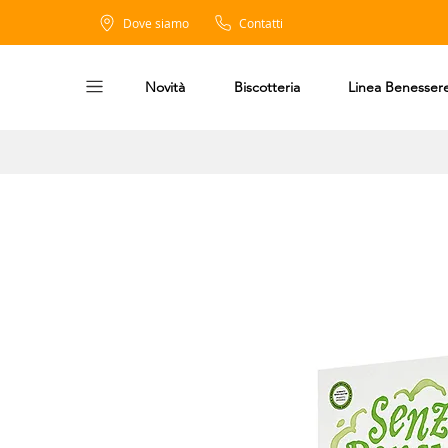
Dove siamo
Contatti
Novità
Biscotteria
Linea Benesser