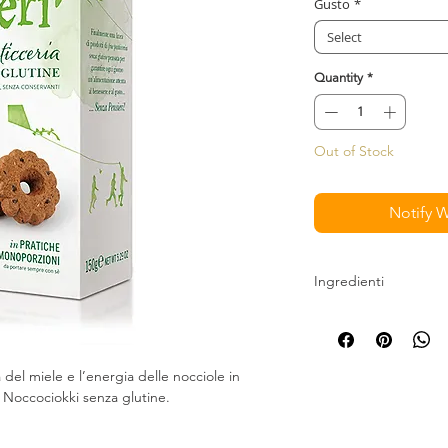
Gusto
*
Select
Quantity
*
Out of Stock
Notify 
Ingredienti
Miscela senza glutine
polvere, zucchero, far
psyllium, maltodestri
 del miele e l’energia delle nocciole in
nocciole 11,3% , uova
al Noccociokki senza glutine.
(zucchero, cacao, bur
di soia, aromi), cacao
uno stabilimento che l