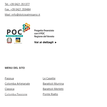
Tel.
+39 0421 351377
Fax.
+39 0421 359484
Mail:
info@dolcipalmisano.it
MENU DEL SITO
Pa
squa
Le Casette
Colomba Artigianale
Barattoli Murrina
Classica
Barattoli Merletti
Ponte Rialto
Colomba Passione
Regalo Veneziano
Veneziana
Colomba Bellini
Rosoncini