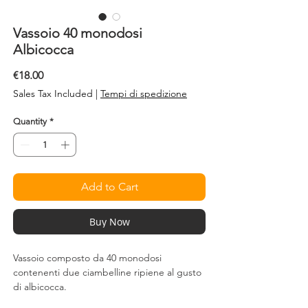
Vassoio 40 monodosi
Albicocca
Price
€18.00
Sales Tax Included
|
Tempi di spedizione
Quantity
*
Add to Cart
Buy Now
Vassoio composto da 40 monodosi
contenenti due ciambelline ripiene al gusto
di albicocca.