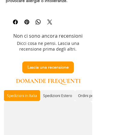
provocare allergie o intolleranze.
Non ci sono ancora recensioni
Dicci cosa ne pensi. Lascia una
recensione prima degli altri.
Lascia una recensione
DOMANDE FREQUENTI
Spedizioni in Italia
Spedizioni Estero
Ordini per Associazioni o Enti con