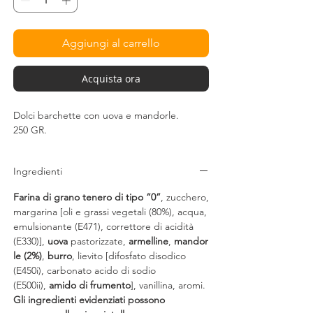
Aggiungi al carrello
Acquista ora
Dolci barchette con uova e mandorle.
250 GR.
Ingredienti
Farina di grano tenero di tipo “0”
, zucchero,
margarina [oli e grassi vegetali (80%), acqua,
emulsionante (E471), correttore di acidità
(E330)],
uova
pastorizzate,
armelline
,
mandor
le (2%)
,
burro
, lievito [difosfato disodico
(E450i), carbonato acido di sodio
(E500ii),
amido di frumento
], vanillina, aromi.
Gli ingredienti evidenziati possono