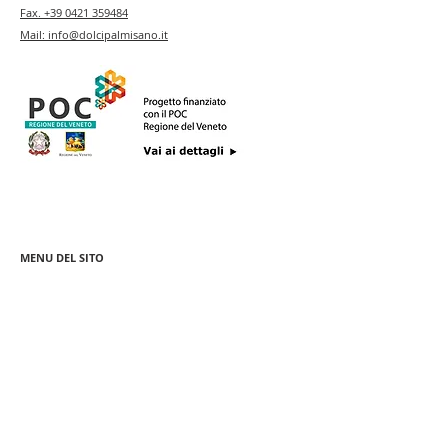
Fax.
+39 0421 359484
Mail:
info@dolcipalmisano.it
MENU DEL SITO
Pa
squa
Le Casette
Colomba Artigianale
Barattoli Murrina
Classica
Barattoli Merletti
Ponte Rialto
Colomba Passione
Regalo Veneziano
Veneziana
Colomba Bellini
Rosoncini
Selection