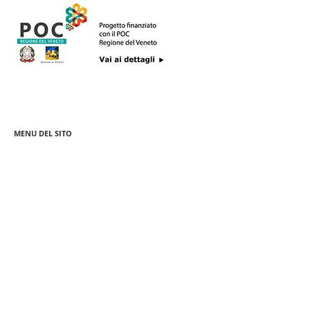
MENU DEL SITO
Pa
squa
Le Casette
Colomba Artigianale
Barattoli Murrina
Classica
Barattoli Merletti
Ponte Rialto
Colomba Passione
Regalo Veneziano
Veneziana
Colomba Bellini
Rosoncini
Selection
Tutti i biscotti
Cadeau
Senza Glutine
Scrigno
Dolci e Panfichi
Latta Souvenir NEW