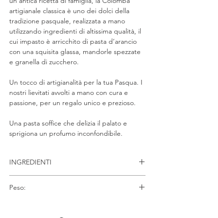
un'antica ricetta di famiglia, la Colomba
artigianale classica è uno dei dolci della
tradizione pasquale, realizzata a mano
utilizzando ingredienti di altissima qualità, il
cui impasto è arricchito di pasta d’arancio
con una squisita glassa, mandorle spezzate
e granella di zucchero.
Un tocco di artigianalità per la tua Pasqua. I
nostri lievitati avvolti a mano con cura e
passione, per un regalo unico e prezioso.
Una pasta soffice che delizia il palato e
sprigiona un profumo inconfondibile.
INGREDIENTI
Farina di grano tenero
, pera a cubetti [pera,
Peso:
sciroppo di glucosio-fruttosio, zucchero,
acidificante (E330)], acqua,
burro
, tuorlo
750 gr
d’
uovo
pastorizzato, lievito madre di
farina