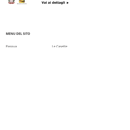
MENU DEL SITO
Pa
squa
Le Casette
Colomba Artigianale
Barattoli Murrina
Classica
Barattoli Merletti
Ponte Rialto
Colomba Passione
Regalo Veneziano
Veneziana
Colomba Bellini
Rosoncini
Selection
Tutti i biscotti
Cadeau
Senza Glutine
Scrigno
Dolci e Panfichi
Latta Souvenir NEW