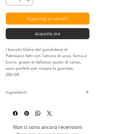
Aggiungi al carrello
Acquista ora
I biscotti Dolce del gondoliere di
Palmisano fatti con l'amore di uova, farina e
burro, grazie al delizioso gusto di cacao,
sono perfetti per iniziare la giornata.
250 GR.
Ingredienti
Farina di grano tenero di tipo “0”
, zucchero,
margarina [oli e grassi vegetali (80%), acqua,
emulsionante (E471), correttore di acidità
(E330)],
uova
pastorizzate, cioccolato (6%)
Non ci sono ancora recensioni
[zucchero, pasta di cacao, burro di cacao,