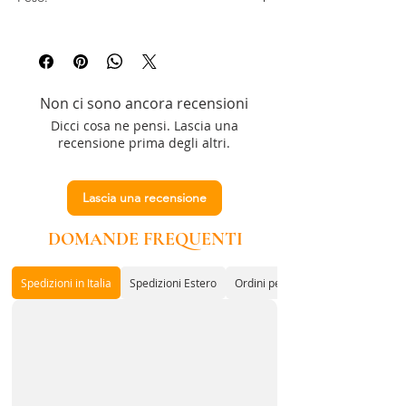
zucchero,
tuorlo d’uovo
pastorizzato,
burro
(13%)
, vanillina, aromi.
200 g
Gli ingredienti evidenziati possono
provocare allergie o intolleranze.
Non ci sono ancora recensioni
Dicci cosa ne pensi. Lascia una
recensione prima degli altri.
Lascia una recensione
DOMANDE FREQUENTI
Spedizioni in Italia
Spedizioni Estero
Ordini per Associazioni o Enti con