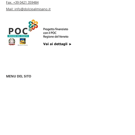
Fax.
+39 0421 359484
Mail:
info@dolcipalmisano.it
MENU DEL SITO
Pa
squa
Le Casette
Colomba Artigianale
Barattoli Murrina
Classica
Barattoli Merletti
Ponte Rialto
Colomba Passione
Regalo Veneziano
Veneziana
Colomba Bellini
Rosoncini
Selection