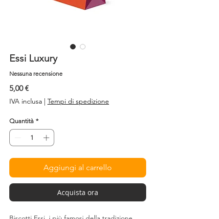
Essi Luxury
Nessuna recensione
Prezzo
5,00 €
IVA inclusa
|
Tempi di spedizione
Quantità
*
Aggiungi al carrello
Acquista ora
Biscotti Essi, i più famosi della tradizione