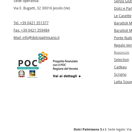
Sede operativa:
Senza Glut
Via E. Bugatti, 32 30016 Jesolo (Ve)
Dolci e Pan
Le Casette
Tel. +39 0421 351377
Barattoli 
Fax. +39 0421 359484
Barattoli M
Mail:
info@dolcipalmisano.it
Ponte Rialt
Regalo Ve
Rosoncini
Selection
Cadeau
Scrigno
Latta Souv
Dolci Palmisano S.r.l.
Sede legale: Via