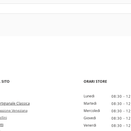
 SITO
ORARI STORE
Lunedi
08:30 - 12
tigianale Classica
Martedi
08:30 - 12
ssione Veneziana
Mercoledi
08:30 - 12
llini
Giovedi
08:30 - 12
tti
Venerdi
08:30 - 12