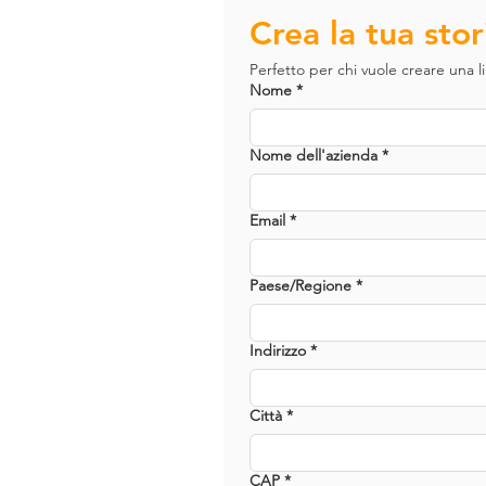
Crea la tua sto
Perfetto per chi vuole creare una lin
Nome
*
Nome dell'azienda
*
Email
*
Paese/Regione
*
Indirizzo su più righe
Indirizzo
*
Città
*
CAP
*