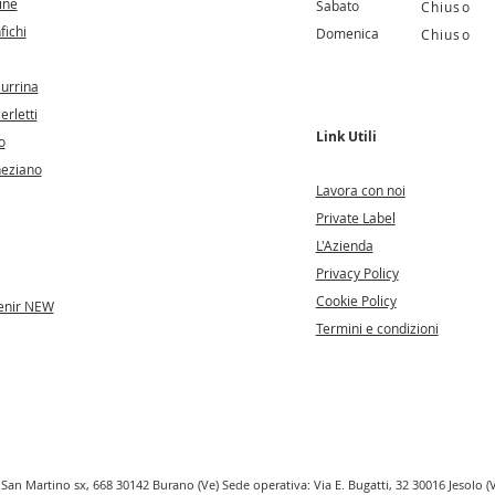
ine
Sabato
Chiuso
fichi
Domenica
Chiuso
Murrina
erletti
Link Utili
o
neziano
Lavora con noi
Private Label
L'Azienda
Privacy Policy
Cookie Policy
enir NEW
Termini e condizioni
 San Martino sx, 668 30142 Burano (Ve) Sede operativa: Via E. Bugatti, 32 30016 Jesolo (