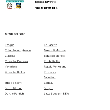
MENU DEL SITO
Pa
squa
Le Casette
Colomba Artigianale
Barattoli Murrina
Classica
Barattoli Merletti
Ponte Rialto
Colomba Passione
Regalo Veneziano
Veneziana
Colomba Bellini
Rosoncini
Selection
Tutti i biscotti
Cadeau
Senza Glutine
Scrigno
Dolci e Panfichi
Latta Souvenir NEW