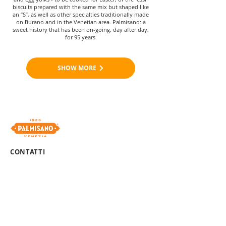
biscuits prepared with the same mix but shaped like
an “S”, as well as other specialties traditionally made
on Burano and in the Venetian area. Palmisano: a
sweet history that has been on-going, day after day,
for 95 years.
SHOW MORE
CONTATTI
Sede legale:
Via San Martino sx,
668 30142
Burano (Ve)
Sede operativa:
Via E. Bugatti,
32 30016
Jesolo (Ve)