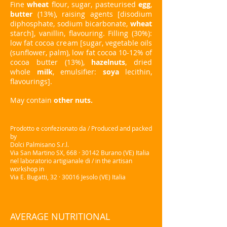
Fine
wheat
flour, sugar, pasteurised
egg
,
butter
(13%), raising agents [disodium
diphosphate, sodium bicarbonate,
wheat
starch], vanillin, flavouring. Filling (30%):
low fat cocoa cream [sugar, vegetable oils
(sunflower, palm), low fat cocoa 10-12% of
cocoa butter (13%),
hazelnuts
, dried
whole
milk
, emulsifier:
soya
lecithin,
flavourings].
May contain
other nuts.
Prodotto e confezionato da / Produced and packed
by
Dolci Palmisano S.r.l.
Via San Martino SX, 668 · 30142 Burano (VE) Italia
nel laboratorio artigianale di / in the artisan
workshop in
Via E. Bugatti, 32 · 30016 Jesolo (VE) Italia
AVERAGE NUTRITIONAL