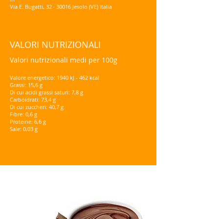
Via E. Bugatti, 32 · 30016 Jesolo (VE) Italia
VALORI NUTRIZIONALI
Valori nutrizionali medi per 100g
Valore energetico: 1940 kJ - 462 kcal
Grassi: 15,6 g
Di cui acidi grassi saturi: 7,8 g
Carboidrati: 73,4 g
Di cui zuccheri: 40,7 g
Fibre: 0,6 g
Proteine: 6,6 g
Sale: 0,03 g