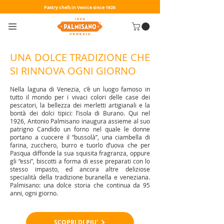
Pastry chefs in Venice since 1926
UNA DOLCE TRADIZIONE CHE
SI RINNOVA OGNI GIORNO
Nella laguna di Venezia, c’è un luogo famoso in
tutto il mondo per i vivaci colori delle case dei
pescatori, la bellezza dei merletti artigianali e la
bontà dei dolci tipici: l’isola di Burano. Qui nel
1926, Antonio Palmisano inaugura assieme al suo
patrigno Candido un forno nel quale le donne
portano a cuocere il “bussolà”, una ciambella di
farina, zucchero, burro e tuorlo d’uova che per
Pasqua diffonde la sua squisita fragranza, oppure
gli “essi”, biscotti a forma di esse preparati con lo
stesso impasto, ed ancora altre deliziose
specialità della tradizione buranella e veneziana.
Palmisano: una dolce storia che continua da 95
anni, ogni giorno.
SCOPRI DI PIU'