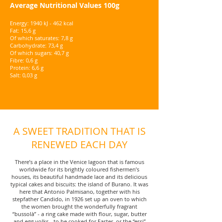
Average Nutritional Values 100g
Energy: 1940 kJ - 462 kcal
Fat: 15,6 g
Of which saturates: 7,8 g
Carbohydrate: 73,4 g
Of which sugars: 40,7 g
Fibre: 0,6 g
Protein: 6,6 g
Salt: 0,03 g
A SWEET TRADITION THAT IS
RENEWED EACH DAY
There’s a place in the Venice lagoon that is famous
worldwide for its brightly coloured fishermen’s
houses, its beautiful handmade lace and its delicious
typical cakes and biscuits: the island of Burano. It was
here that Antonio Palmisano, together with his
stepfather Candido, in 1926 set up an oven to which
the women brought the wonderfully fragrant
“bussolà” - a ring cake made with flour, sugar, butter
and egg yolks - to be cooked for Easter, or the “essi”