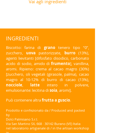
Vai agli ingredienti
INGREDIENTI
Biscotto: farina di
grano
tenero tipo “0”,
zucchero,
uova
pastorizzate,
burro
(13%),
agenti lievitanti [difosfato disodico, carbonato
acido di sodio, amido di
frumento
], vanillina,
aromi. Ripieno: crema al cacao magro (30%)
[zucchero, oli vegetali (girasole, palma), cacao
magro al 10-12% di burro di cacao (13%),
nocciole
,
latte
intero in polvere,
emulsionante: lecitina di
soia
, aromi].
Può contenere altra
frutta a guscio
.
Prodotto e confezionato da / Produced and packed
by
Dolci Palmisano S.r.l.
Via San Martino SX, 668 · 30142 Burano (VE) Italia
nel laboratorio artigianale di / in the artisan workshop
in