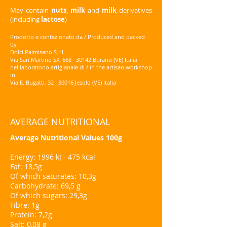
May contain
nuts
,
milk
and
milk
derivatives
(including
lactose
)
Prodotto e confezionato da / Produced and packed
by
Dolci Palmisano S.r.l.
Via San Martino SX, 668 · 30142 Burano (VE) Italia
nel laboratorio artigianale di / in the artisan workshop
in
Via E. Bugatti, 32 · 30016 Jesolo (VE) Italia
AVERAGE NUTRITIONAL
Average Nutritional Values 100g
Energy: 1996 kJ - 475 kcal
Fat: 18,5g
Of which saturates: 10,3g
Carbohydrate: 69,5 g
Of which sugars: 29,3g
Fibre: 1g
Protein: 7,2g
Salt: 0,08 g