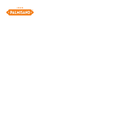
CONTATTI
Sede legale:
Via San Martino sx,
668 30142
Burano (Ve)
Sede operativa:
Via E. Bugatti,
32 30016
Jesolo (Ve)
Tel.
+39 0421 351377
Fax.
+39 0421 359484
Mail:
info@dolcipalmisano.it