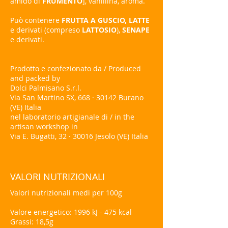
amido di
FRUMENTO
], vanillina, aroma.
Può contenere
FRUTTA A GUSCIO, LATTE
e derivati (compreso
LATTOSIO
),
SENAPE
e derivati.
Prodotto e confezionato da / Produced
and packed by
Dolci Palmisano S.r.l.
Via San Martino SX, 668 · 30142 Burano
(VE) Italia
nel laboratorio artigianale di / in the
artisan workshop in
Via E. Bugatti, 32 · 30016 Jesolo (VE) Italia
VALORI NUTRIZIONALI
Valori nutrizionali medi per 100g
Valore energetico: 1996 kJ - 475 kcal
Grassi: 18,5g