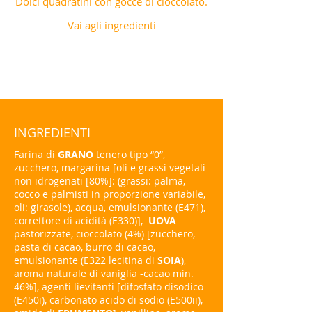
Dolci quadratini con gocce di cioccolato.
Vai agli ingredienti
INGREDIENTI
Farina di
GRANO
tenero tipo “0”,
zucchero, margarina [oli e grassi vegetali
non idrogenati [80%]: (grassi: palma,
cocco e palmisti in proporzione variabile,
oli: girasole), acqua, emulsionante (E471),
correttore di acidità (E330)],
UOVA
pastorizzate, cioccolato (4%) [zucchero,
pasta di cacao, burro di cacao,
emulsionante (E322 lecitina di
SOIA
),
aroma naturale di vaniglia -cacao min.
46%], agenti lievitanti [difosfato disodico
(E450i), carbonato acido di sodio (E500ii),