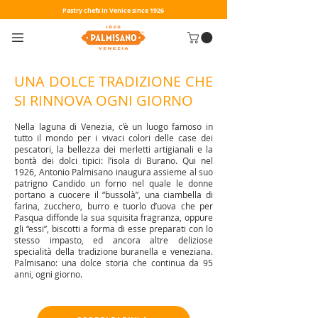
Pastry chefs in Venice since 1926
UNA DOLCE TRADIZIONE CHE
SI RINNOVA OGNI GIORNO
Nella laguna di Venezia, c’è un luogo famoso in
tutto il mondo per i vivaci colori delle case dei
pescatori, la bellezza dei merletti artigianali e la
bontà dei dolci tipici: l’isola di Burano. Qui nel
1926, Antonio Palmisano inaugura assieme al suo
patrigno Candido un forno nel quale le donne
portano a cuocere il “bussolà”, una ciambella di
farina, zucchero, burro e tuorlo d’uova che per
Pasqua diffonde la sua squisita fragranza, oppure
gli “essi”, biscotti a forma di esse preparati con lo
stesso impasto, ed ancora altre deliziose
specialità della tradizione buranella e veneziana.
Palmisano: una dolce storia che continua da 95
anni, ogni giorno.