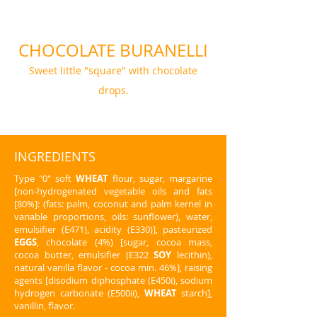
CHOCOLATE BURANELLI
Sweet little "square" with chocolate
drops.
INGREDIENTS
Type "0" soft
WHEAT
flour, sugar, margarine
[non-hydrogenated vegetable oils and fats
[80%]: (fats: palm, coconut and palm kernel in
variable proportions, oils: sunflower), water,
emulsifier (E471), acidity (E330)], pasteurized
EGGS
, chocolate (4%) [sugar, cocoa mass,
cocoa butter, emulsifier (E322
SOY
lecithin),
natural vanilla flavor - cocoa min. 46%], raising
agents [disodium diphosphate (E450i), sodium
hydrogen carbonate (E500ii),
WHEAT
starch],
vanillin, flavor.