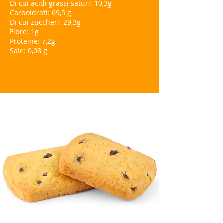
Di cui acidi grassi saturi: 10,3g
Carboidrati: 69,5 g
Di cui zuccheri: 29,3g
Fibre: 1g
Proteine: 7,2g
Sale: 0,08 g