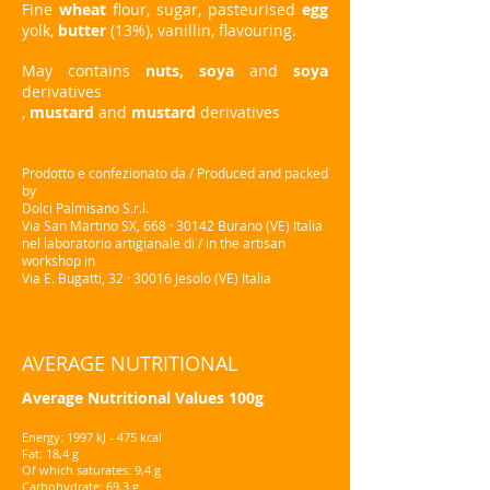
Fine
wheat
flour, sugar, pasteurised
egg
yolk,
butter
(13%), vanillin, flavouring.
May contains
nuts,
soya
and
soya
derivatives
,
mustard
and
mustard
derivatives
Prodotto e confezionato da / Produced and packed
by
Dolci Palmisano S.r.l.
Via San Martino SX, 668 · 30142 Burano (VE) Italia
nel laboratorio artigianale di / in the artisan
workshop in
Via E. Bugatti, 32 · 30016 Jesolo (VE) Italia
AVERAGE NUTRITIONAL
Average Nutritional Values 100g
Energy: 1997 kJ - 475 kcal
Fat: 18,4 g
Of which saturates: 9,4 g
Carbohydrate: 69,3 g