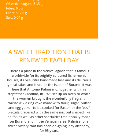
Of which sugars: 31,3 g
Fibre: 0,5 g
Protein: 7,8 g
Salt: 0,04 g
A SWEET TRADITION THAT IS
RENEWED EACH DAY
There’s a place in the Venice lagoon that is famous
worldwide for its brightly coloured fishermen’s
houses, its beautiful handmade lace and its delicious
typical cakes and biscuits: the island of Burano. It was
here that Antonio Palmisano, together with his
stepfather Candido, in 1926 set up an oven to which
the women brought the wonderfully fragrant
“bussolà” - a ring cake made with flour, sugar, butter
and egg yolks - to be cooked for Easter, or the “essi”
biscuits prepared with the same mix but shaped like
an “S”, as well as other specialties traditionally made
on Burano and in the Venetian area. Palmisano: a
sweet history that has been on-going, day after day,
for 95 years.