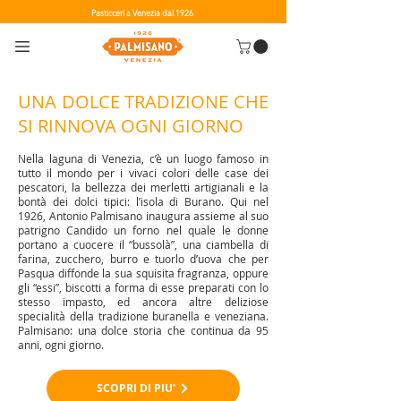
Pasticceri a Venezia dal 1926
UNA DOLCE TRADIZIONE CHE
SI RINNOVA OGNI GIORNO
Nella laguna di Venezia, c’è un luogo famoso in
tutto il mondo per i vivaci colori delle case dei
pescatori, la bellezza dei merletti artigianali e la
bontà dei dolci tipici: l’isola di Burano. Qui nel
1926, Antonio Palmisano inaugura assieme al suo
patrigno Candido un forno nel quale le donne
portano a cuocere il “bussolà”, una ciambella di
farina, zucchero, burro e tuorlo d’uova che per
Pasqua diffonde la sua squisita fragranza, oppure
gli “essi”, biscotti a forma di esse preparati con lo
stesso impasto, ed ancora altre deliziose
specialità della tradizione buranella e veneziana.
Palmisano: una dolce storia che continua da 95
anni, ogni giorno.
SCOPRI DI PIU'