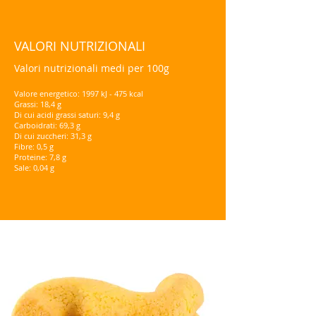
VALORI NUTRIZIONALI
Valori nutrizionali medi per 100g
Valore energetico: 1997 kJ - 475 kcal
Grassi: 18,4 g
Di cui acidi grassi saturi: 9,4 g
Carboidrati: 69,3 g
Di cui zuccheri: 31,3 g
Fibre: 0,5 g
Proteine: 7,8 g
Sale: 0,04 g