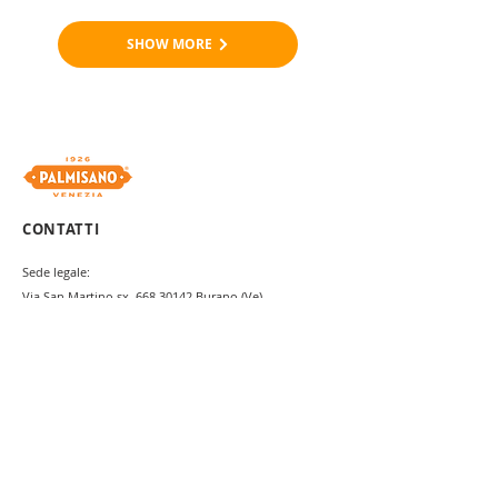
SHOW MORE
CONTATTI
Sede legale:
Via San Martino sx,
668 30142
Burano (Ve)
Sede operativa:
Via E. Bugatti,
32 30016
Jesolo (Ve)
Tel.
+39 0421 351377
Fax.
+39 0421 359484
Mail:
info@dolcipalmisano.it