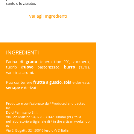
santo o lo zibibbo.
Vai agli ingredienti
INGREDIENTI
Farina di
grano
tenero tipo “0”, zucchero,
tuorlo d’
uovo
pastorizzato,
burro
(13%),
vanillina, aromi.
Può contenere
frutta a guscio, soia
e derivati,
senape
e derivati.
Prodotto e confezionato da / Produced and packed
by
Dolci Palmisano S.r.l.
Via San Martino SX, 668 · 30142 Burano (VE) Italia
nel laboratorio artigianale di / in the artisan workshop
in
Via E. Bugatti, 32 · 30016 Jesolo (VE) Italia