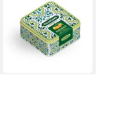
Latta Souvenir Agrumati
Esaurito
1
/
1