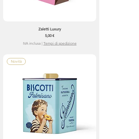
Zaletti Luxury
Prezzo
5,00 €
IVA inclusa
|
Tempi di spedizione
Novità