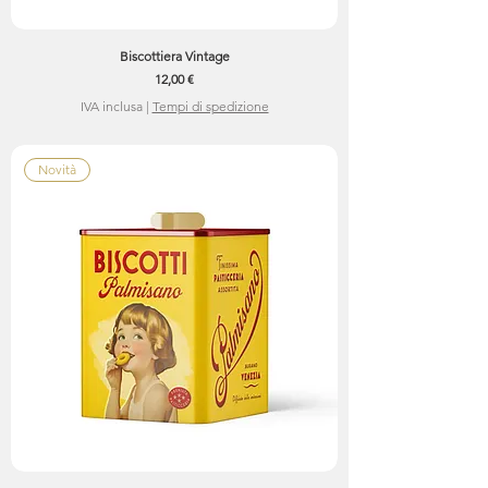
Biscottiera Vintage
Prezzo
12,00 €
IVA inclusa
|
Tempi di spedizione
Novità