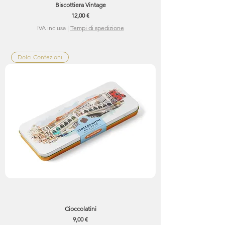
Biscottiera Vintage
Prezzo
12,00 €
IVA inclusa
|
Tempi di spedizione
Dolci Confezioni
Cioccolatini
Prezzo
9,00 €