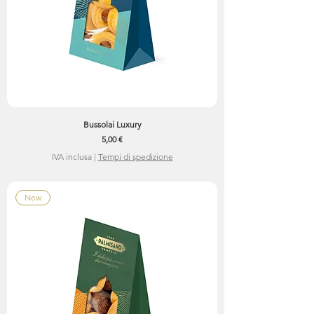
Bussolai Luxury
Prezzo
5,00 €
IVA inclusa
|
Tempi di spedizione
New