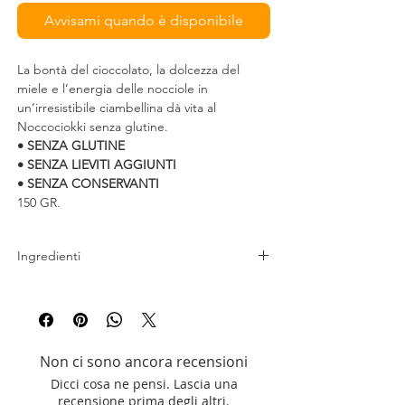
Avvisami quando è disponibile
La bontà del cioccolato, la dolcezza del
miele e l’energia delle nocciole in
un’irresistibile ciambellina dà vita al
Noccociokki senza glutine.
• SENZA GLUTINE
• SENZA LIEVITI AGGIUNTI
• SENZA CONSERVANTI
150 GR.
Ingredienti
Miscela senza glutine (amido di mais, latte
scremato in polvere, zucchero, farina di semi
di guar, fibra di semi di psyllium,
maltodestrine di mais), zucchero, margarina,
Non ci sono ancora recensioni
nocciole 11,3% , uova, gocce di cioccolato
Dicci cosa ne pensi. Lascia una
3,8% (zucchero, cacao, burro di cacao
recensione prima degli altri.
emulsionante: lecitina di soia, aromi), cacao