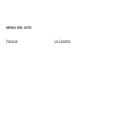
MENU DEL SITO
Pa
squa
Le Casette
Colomba Artigianale
Barattoli Murrina
Classica
Barattoli Merletti
Ponte Rialto
Colomba Passione
Regalo Veneziano
Veneziana
Colomba Bellini
Rosoncini
Selection
Tutti i biscotti
Cadeau
Senza Glutine
Scrigno
Dolci e Panfichi
Latta Souvenir NEW
ORARI STORE