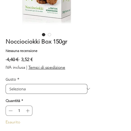
Nocciociokki Box 150gr
Nessuna recensione
Prezzo
Prezzo
 4,40 € 
3,52 €
regolare
scontato
IVA inclusa
|
Tempi di spedizione
Gusto
*
Quantità
*
Esaurito