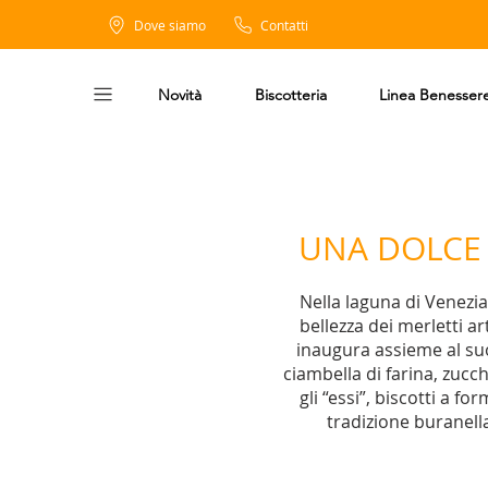
Dove siamo
Contatti
Novità
Biscotteria
Linea Benesser
UNA DOLCE 
Nella laguna di Venezia,
bellezza dei merletti ar
inaugura assieme al su
ciambella di farina, zucc
gli “essi”, biscotti a f
tradizione buranell