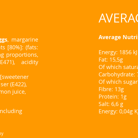
AVERA
Average Nutri
ggs
, margarine
s [80%]: (fats:
Energy: 1856 kJ
g proportions,
Fat: 15,5g
E471), acidity
Of which satura
Carbohydrate: 
 [sweetener
Of which sugar
ser (E422),
Fibre: 13g
emon juice,
Protein: 1g
Salt: 6,6 g
including
Energy: 0,04g K
by