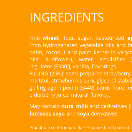
INGREDIENTS
Fine
wheat
flour, sugar, pasteurized
e
[non hydrogenated vegetable oils and fat
palm, coconut and palm kernel in varyin
oils: sunflower), water, emulsifier (
regulator (E330)], vanilla, flavorings.
FILLING (25%): semi-prepared strawberry
maltitol, strawberries 23%, glycerol stabili
gelling agent pectin (E440), citrus fibre, l
elderberry juice, natural flavors].
May contain
nuts
,
milk
and derivatives (
lactose
),
soya
and
soya
derivatives.
Prodotto e confezionato da / Produced and packed 