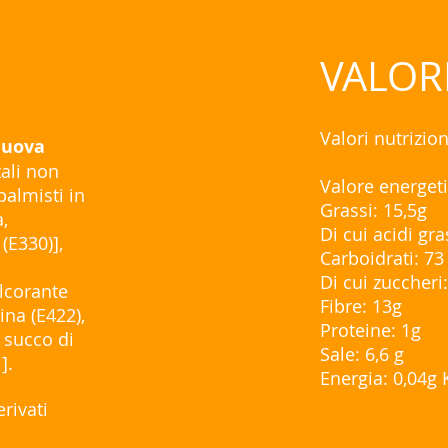
VALOR
Valori nutrizio
,
uova
tali non
Valore energeti
palmisti in
Grassi: 15,5g
a,
Di cui acidi gra
(E330)],
Carboidrati: 73
Di cui zuccheri
lcorante
Fibre: 13g
ina (E422),
Proteine: 1g
, succo di
Sale: 6,6 g
].
Energia: 0,04g 
rivati