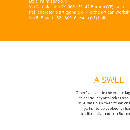
Dolci Palmisano S.r.l.
Via San Martino SX, 668 · 30142 Burano (VE) Italia
nel laboratorio artigianale di / in the artisan works
Via E. Bugatti, 32 · 30016 Jesolo (VE) Italia
A SWEET
There’s a place in the Venice l
its delicious typical cakes an
1926 set up an oven to which 
yolks - to be cooked for Eas
traditionally made on Burano