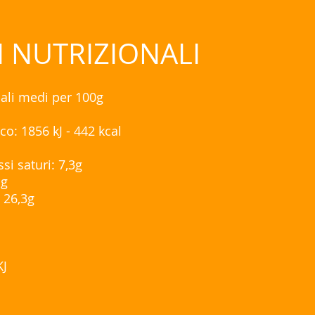
I NUTRIZIONALI
nali medi per 100g
co: 1856 kJ - 442 kcal
ssi saturi: 7,3g
 g
: 26,3g
KJ