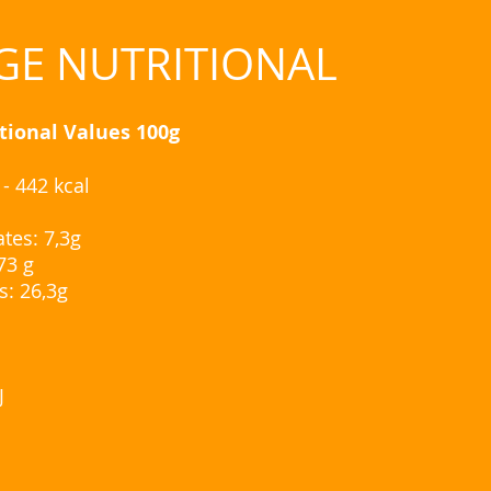
GE NUTRITIONAL
tional Values 100g
 - 442 kcal
tes: 7,3g
73 g
s: 26,3g
J