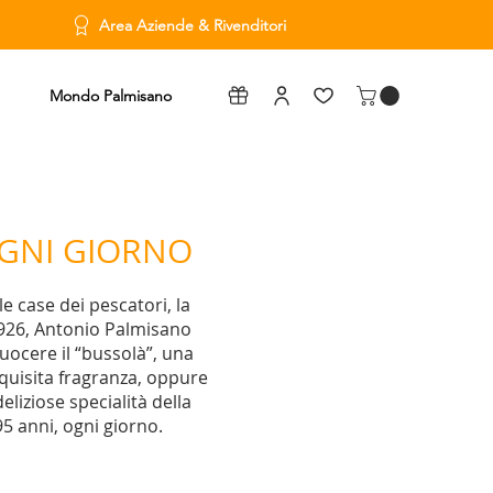
Area Aziende & Rivenditori
Mondo Palmisano
OGNI GIORNO
le case dei pescatori, la
l 1926, Antonio Palmisano
ocere il “bussolà”, una
squisita fragranza, oppure
eliziose specialità della
5 anni, ogni giorno.