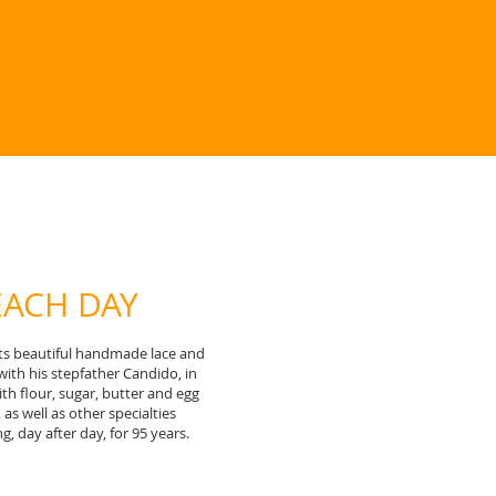
EACH DAY
 its beautiful handmade lace and
with his stepfather Candido, in
h flour, sugar, butter and egg
 as well as other specialties
 day after day, for 95 years.