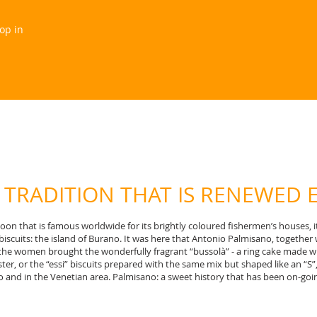
hop in
 TRADITION THAT IS RENEWED 
agoon that is famous worldwide for its brightly coloured fishermen’s houses,
d biscuits: the island of Burano. It was here that Antonio Palmisano, together 
the women brought the wonderfully fragrant “bussolà” - a ring cake made wit
ter, or the “essi” biscuits prepared with the same mix but shaped like an “S”,
 and in the Venetian area. Palmisano: a sweet history that has been on-going,