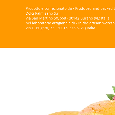
Prodotto e confezionato da / Produced and packed 
Dolci Palmisano S.r.l.
Via San Martino SX, 668 · 30142 Burano (VE) Italia
nel laboratorio artigianale di / in the artisan works
Via E. Bugatti, 32 · 30016 Jesolo (VE) Italia