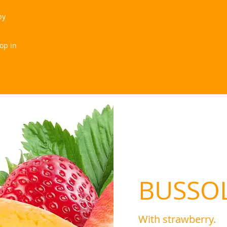
by
hop in
BUSSOL
With strawberry.