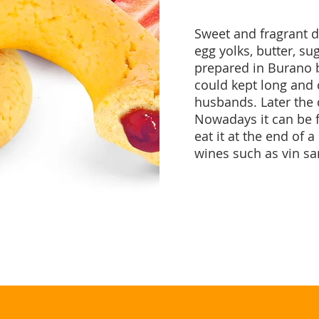
Sweet and fragrant 
egg yolks, butter, su
prepared in Burano 
could kept long and c
husbands. Later the
Nowadays it can be 
eat it at the end of 
wines such as vin sa