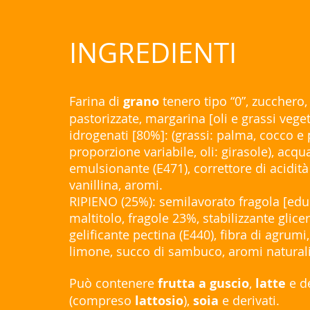
INGREDIENTI
Farina di
grano
tenero tipo “0”, zucchero
pastorizzate, margarina [oli e grassi vege
idrogenati [80%]: (grassi: palma, cocco e 
proporzione variabile, oli: girasole), acqu
emulsionante (E471), correttore di acidità 
vanillina, aromi.
RIPIENO (25%): semilavorato fragola [edu
maltitolo, fragole 23%, stabilizzante glicer
gelificante pectina (E440), fibra di agrumi
limone, succo di sambuco, aromi naturali
Può contenere
frutta a guscio
,
latte
e de
(compreso
lattosio
),
soia
e derivati.